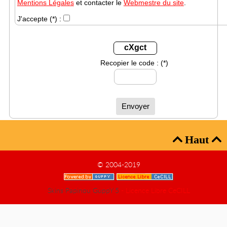
Mentions Légales
et contacter le
Webmestre du site
.
J'accepte
(*)
:
cXgct
Recopier le code :
(*)
Envoyer
Haut


© 2004-2019
Skins Papinou GuppY 5
- Licence Libre CeCILL