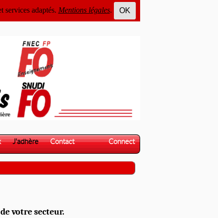
et services adaptés.
Mentions légales
.
OK
x
J'adhère
Contact
Connect
de votre secteur.