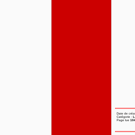
Date de créa
Catégorie :
L
Page lue
104