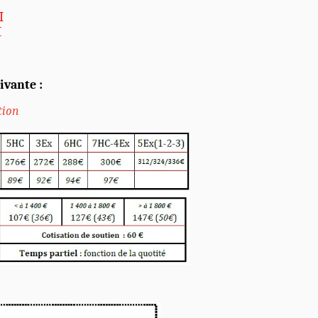
I
I
ivante :
tion