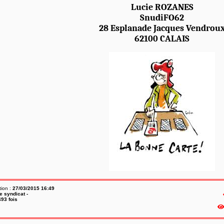
Lucie ROZANES
SnudiFO62
28 Esplanade Jacques Vendrou
62100 CALAIS
tion :
27/03/2015 16:49
e syndicat -
93 fois