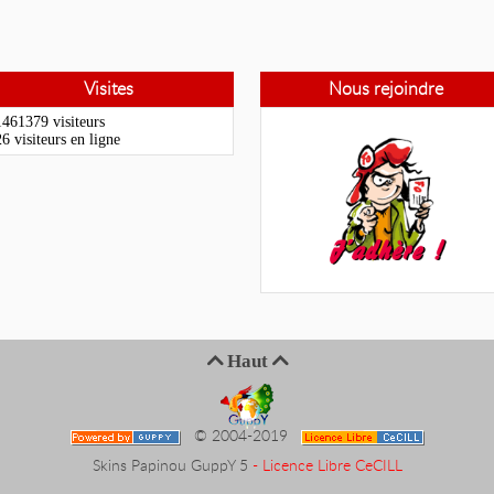
Visites
Nous rejoindre
461379 visiteurs
6 visiteurs en ligne
Haut


© 2004-2019
Skins Papinou GuppY 5
- Licence Libre CeCILL