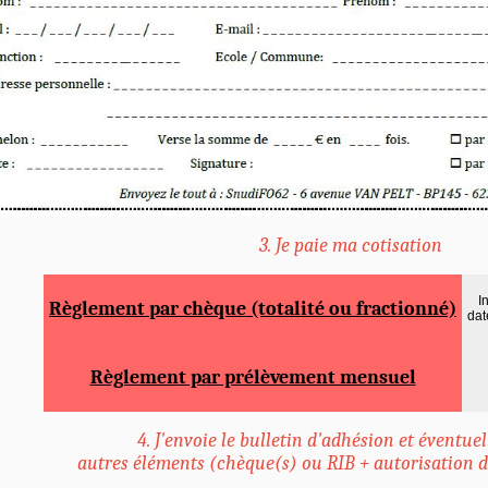
3. Je paie ma cotisation
I
Règlement par chèque (totalité ou fractionné)
dat
Règlement par prélèvement mensuel
4. J'envoie le bulletin d'adhésion et éventue
autres éléments (chèque(s) ou RIB + autorisation d