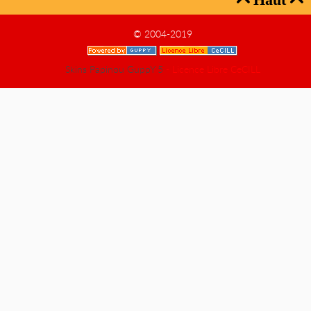
© 2004-2019
Skins Papinou GuppY 5
- Licence Libre CeCILL